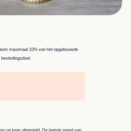
ngsdatum maximaal 10% van het opgebouwde
t bestedingsdoel.
er op keer uitgesteld. De laatste stand van