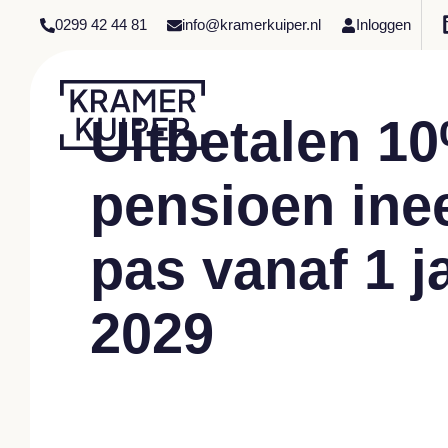
0299 42 44 81
info@kramerkuiper.nl
Inloggen
Uitbetalen 1
pensioen ine
pas vanaf 1 j
2029