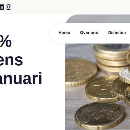
Home
Over ons
Diensten
0%
ens
anuari