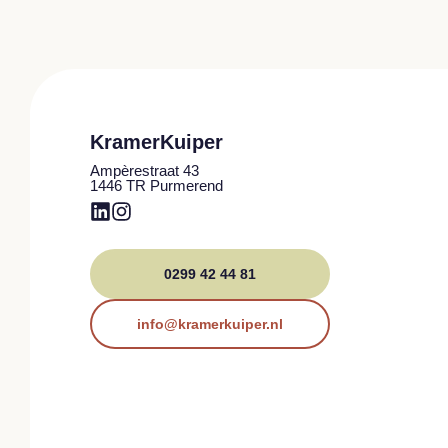
KramerKuiper
Ampèrestraat 43
1446 TR Purmerend
0299 42 44 81
info@kramerkuiper.nl