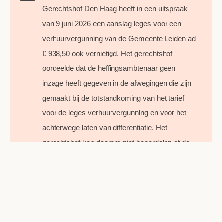
Gerechtshof Den Haag heeft in een uitspraak
van 9 juni 2026 een aanslag leges voor een
verhuurvergunning van de Gemeente Leiden ad
€ 938,50 ook vernietigd. Het gerechtshof
oordeelde dat de heffingsambtenaar geen
inzage heeft gegeven in de afwegingen die zijn
gemaakt bij de totstandkoming van het tarief
voor de leges verhuurvergunning en voor het
achterwege laten van differentiatie. Het
gerechtshof kon daarom niet beoordelen of de
belangen van een verhuurder met een klein
aantal woningen zijn afgewogen tegen die van
een verhuurder met een groot aantal woningen.
Het gerechtshof oordeelde daarom dat sprake
is geweest van een onzorgvuldige voorbereiding