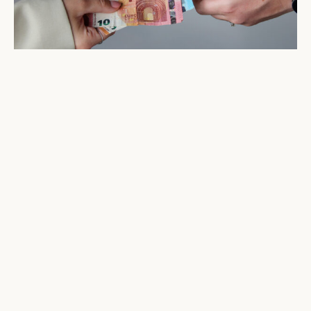
Aftrek deelnemersbijdrage voor
vrijwilliger ANBI?
Algemeen Nut Beogende Instellingen, kortweg ANBI’s,
doen vaak een beroep op vrijwilligers voor allerlei uit te
voeren werkzaamheden. Kan een deelnemersbijdrage
die een vrijwilliger aan een ANBI betaalt als begeleider
Lees meer