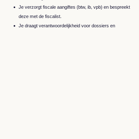
Je verzorgt fiscale aangiftes (btw, ib, vpb) en bespreekt
deze met de fiscalist.
Je draagt verantwoordelijkheid voor dossiers en
kwaliteit.
Wie ben jij?
Je hebt HBO+ niveau en ruime relevante ervaring
binnen de samenstelpraktijk.
Je bent bezig met, of hebt afgerond:
AA‑opleiding
(pré).
Je denkt kritisch, neemt initiatief en hebt een sterk
analytisch vermogen.
Je voelt je thuis in klantcontact en kunt schakelen op
niveau van de ondernemer.
Je hebt affiniteit met automatisering en vindt het leuk om
nieuwe tools te benutten.