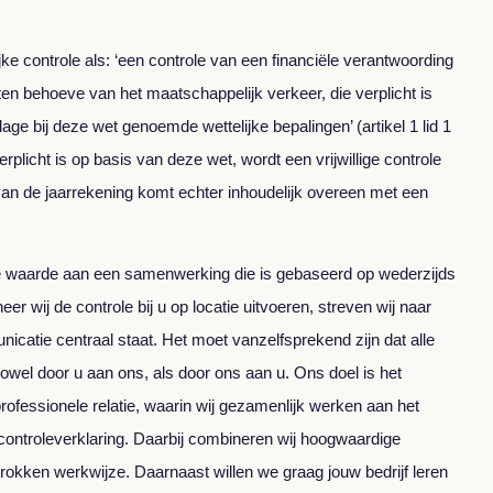
jke controle als: ‘een controle van een financiële verantwoording
ten behoeve van het maatschappelijk verkeer, die verplicht is
jlage bij deze wet genoemde wettelijke bepalingen’ (artikel 1 lid 1
erplicht is op basis van deze wet, wordt een vrijwillige controle
 van de jaarrekening komt echter inhoudelijk overeen met een
te waarde aan een samenwerking die is gebaseerd op wederzijds
r wij de controle bij u op locatie uitvoeren, streven wij naar
atie centraal staat. Het moet vanzelfsprekend zijn dat alle
wel door u aan ons, als door ons aan u. Ons doel is het
fessionele relatie, waarin wij gezamenlijk werken aan het
ontroleverklaring. Daarbij combineren wij hoogwaardige
rokken werkwijze. Daarnaast willen we graag jouw bedrijf leren