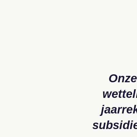
Onze
wettel
jaarre
subsidi