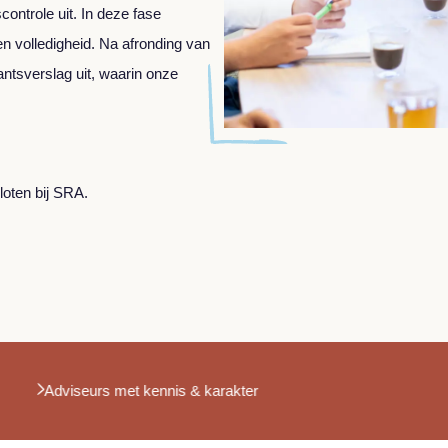
ontrole uit. In deze fase
 en volledigheid. Na afronding van
antsverslag uit, waarin onze
loten bij SRA.
soonlijk & betrokken
Adviseurs met kennis & kara